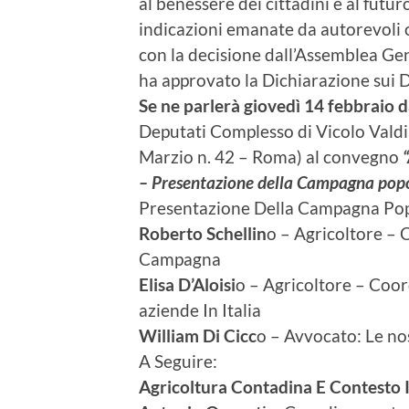
al benessere dei cittadini e al futur
indicazioni emanate da autorevoli 
con la decisione dall’Assemblea Ge
ha approvato la Dichiarazione sui Di
Se ne parlerà giovedì 14 febbraio d
Deputati Complesso di Vicolo Valdi
Marzio n. 42 – Roma) al convegno
– Presentazione della Campagna popol
Presentazione Della Campagna Popo
Roberto Schellin
o – Agricoltore – 
Campagna
Elisa D’Aloisi
o – Agricoltore – Coor
aziende In Italia
William Di Cicc
o – Avvocato: Le nos
A Seguire:
Agricoltura Contadina E Contesto 