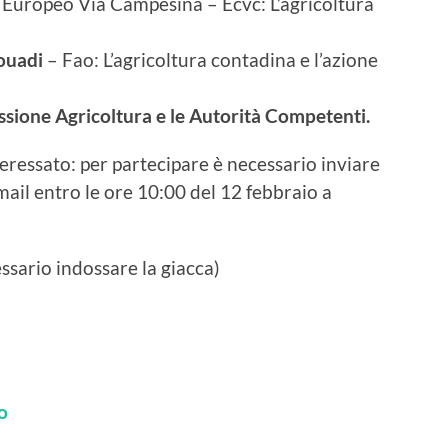
Europeo Via Campesina – Ecvc: L’agricoltura
ouadi
– Fao: L’agricoltura contadina e l’azione
sione Agricoltura e le Autorità Competenti.
teressato: per partecipare è necessario inviare
mail entro le ore 10:00 del 12 febbraio a
essario indossare la giacca)
o