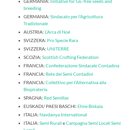
GERMANIA:
Initiative for GE-free seeds and
breeding
GERMANIA:
Sindacato per l’Agricoltura
Tradizionale
AUSTRIA:
L’Arca di Noé
SVIZZERA:
Pro Specie Rara
SVIZZERA:
UNITERRE
SCOZIA:
Scottish Crofting Federation
FRANCIA:
Confederazione Sindacale Contadina
FRANCIA:
Rete dei Semi Contadini
FRANCIA:
Collettivo per l’Alternativa alla
Biopirateria
SPAGNA:
Red Semillas
EUSKADI/ PAESI BASCHI:
Ehne Biskaia
ITALIA:
Navdanya International
ITALIA:
Semi Rurali
e
Campagna Semi Locali Semi
Legali