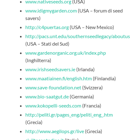
www.nativeseeds.org
(USA)
www.idigmygarden.com
(USA – forum di seed
savers)
http://c4puertas.org
(USA – New Mexico)
http://pacs.unt.edu/southernseedlegacy/aboutus
(USA – Stati del Sud)
www.gardenorganic.org.uk/index.php
(Inghilterra)
www.irishseedsavers.ie
(Irlanda)
www.maatiainen.fi/english.htm
(Finlandia)
www.save-foundation.net
(Svizzera)
www.bio-saatgut.de
(Germania)
www.kokopelli-seeds.com
(Francia)
http://peliti.gr/pages_eng/peliti_eng_.htm
(Grecia)
http://www.aegilops.gr/live
(Grecia)