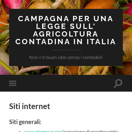
CAMPAGNA PER UNA
LEGGE SULL'
AGRICOLTURA
CONTADINA IN ITALIA
Non c'è buon cibo senza i contadini!
Attiva/
Attiva/disattiva
il
il
campo
menu
di
sui
ricerca
Siti internet
dispositivi
mobili
Siti generali:
www.etcgroup.org
(organismo di monitoraggio