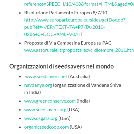
reference=SPEECH/10/400&format=HTML&aged=0&
Risoluzione Parlamento Europeo 8/7/10
http://www.europarl.europa.eu/sides/getDoc.do?
pubRef=-//EP//TEXT+TA+P7-TA-2010-
0286+0+DOC+XML+V0//IT
Proposta di Via Campesina Europa su PAC
www.assorurale.it/proposta_ecvc_dicembre_2011.ht
Organizzazioni di seedsavers nel mondo
www.seedsavers.net
(Australia)
navdanya.org
(organizzazione di Vandana Shiva
in India)
www.greenconserve.com
(India)
www.seedsavers.org
(USA)
www.osgata.org
(USA)
organicseedcoop.com
(USA)