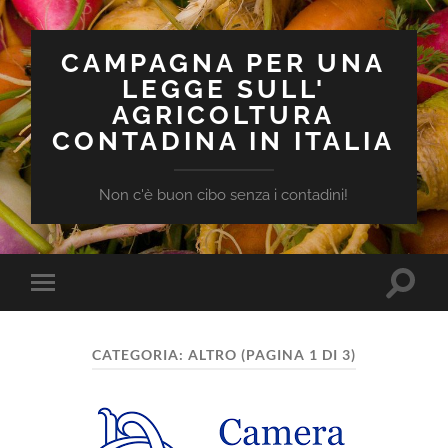
CAMPAGNA PER UNA
LEGGE SULL'
AGRICOLTURA
CONTADINA IN ITALIA
Non c'è buon cibo senza i contadini!
Attiva/
Attiva/disattiva
il
il
campo
menu
di
sui
ricerca
CATEGORIA:
ALTRO
(PAGINA 1 DI 3)
dispositivi
mobili