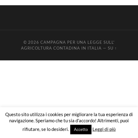
© 2026
CAMPAGNA PER UNA LEGGE SULL'
AGRICOLTURA CONTADINA IN ITALIA
—
SU ↑
Questo sito utilizza i cookies per migliorare la tua esperienza di
navigazione. Speriamo che tu sia d'accordo! Altrimenti, puoi
rifiutare, se lo desideri.
Leggi di più
Accetto