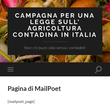
CAMPAGNA PER UNA
LEGGE SULL'
AGRICOLTURA
CONTADINA IN ITALIA
Non c'è buon cibo senza i contadini!
Attiva/
Attiva/disattiva
il
il
campo
menu
di
sui
ricerca
Pagina di MailPoet
dispositivi
mobili
[mailpoet_page]